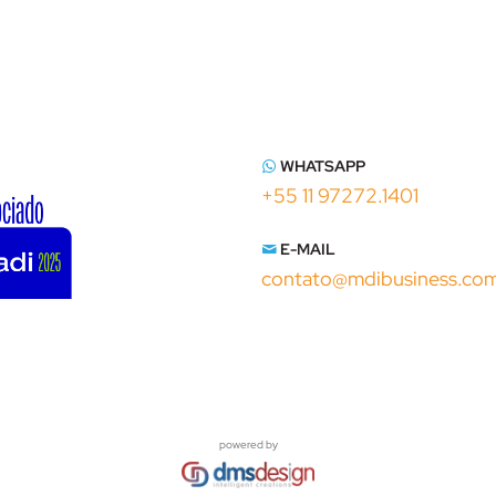
WHATSAPP
+55 11 97272.1401
E-MAIL
contato@mdibusiness.co
powered by