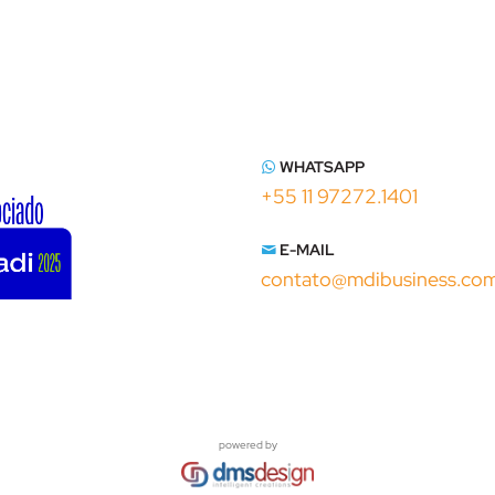
WHATSAPP
+55 11 97272.1401
E-MAIL
contato@mdibusiness.co
powered by