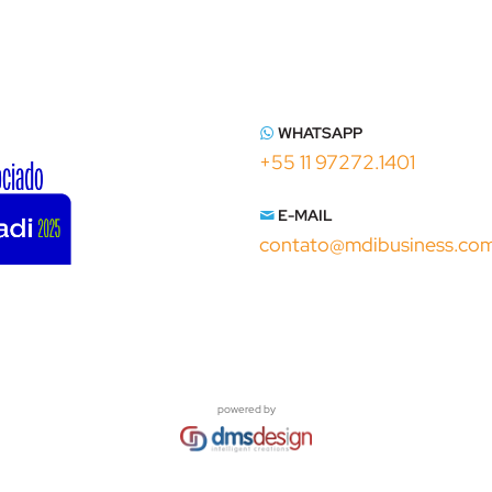
WHATSAPP
+55 11 97272.1401
E-MAIL
contato@mdibusiness.co
powered by