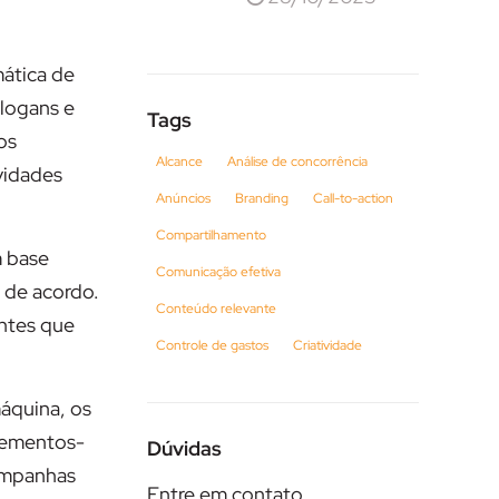
mática de
slogans e
Tags
os
Alcance
Análise de concorrência
vidades
Anúncios
Branding
Call-to-action
Compartilhamento
m base
Comunicação efetiva
s de acordo.
Conteúdo relevante
antes que
Controle de gastos
Criatividade
máquina, os
lementos-
Dúvidas
campanhas
Entre em contato