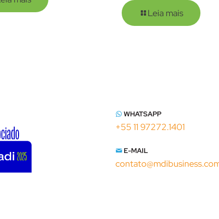
Leia mais
WHATSAPP
+55 11 97272.1401
E-MAIL
contato@mdibusiness.co