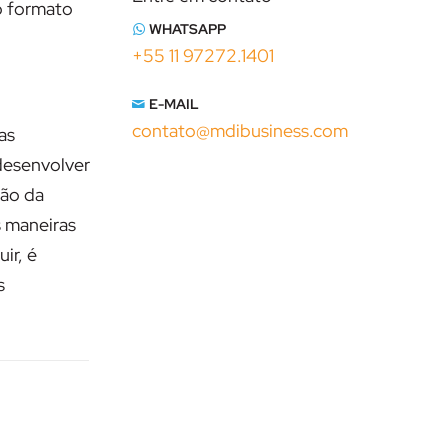
o formato
WHATSAPP
+55 11 97272.1401
E-MAIL
contato@mdibusiness.com
as
 desenvolver
ção da
s maneiras
ir, é
s