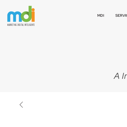
MDI
SERVI
A I