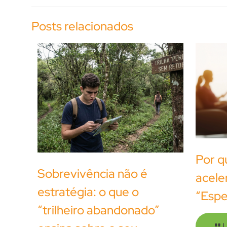
Posts relacionados
Por q
Sobrevivência não é
acele
estratégia: o que o
“Espe
“trilheiro abandonado”
L