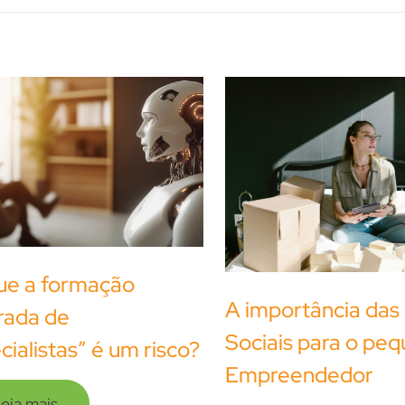
ue a formação
A importância das
rada de
Sociais para o pe
cialistas” é um risco?
Empreendedor
eia mais