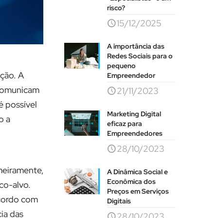
risco?
15/12/2025
A importância das
Redes Sociais para o
pequeno
eção. A
Empreendedor
 comunicam
21/11/2023
é possível
Marketing Digital
o a
eficaz para
Empreendedores
28/10/2023
imeiramente,
A Dinâmica Social e
Econômica dos
co-alvo.
Preços em Serviços
acordo com
Digitais
ia das
28/10/2023