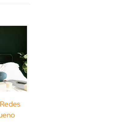
 Redes
queno